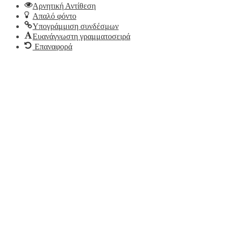
Αρνητική Αντίθεση
Απαλό φόντο
Υπογράμμιση συνδέσμων
Ευανάγνωστη γραμματοσειρά
Επαναφορά