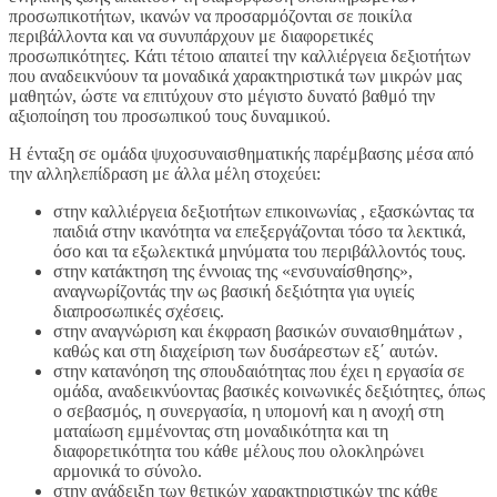
προσωπικοτήτων, ικανών να προσαρμόζονται σε ποικίλα
περιβάλλοντα και να συνυπάρχουν με διαφορετικές
προσωπικότητες. Κάτι τέτοιο απαιτεί την καλλιέργεια δεξιοτήτων
που αναδεικνύουν τα μοναδικά χαρακτηριστικά των μικρών μας
μαθητών, ώστε να επιτύχουν στο μέγιστο δυνατό βαθμό την
αξιοποίηση του προσωπικού τους δυναμικού.
Η ένταξη σε ομάδα ψυχοσυναισθηματικής παρέμβασης μέσα από
την αλληλεπίδραση με άλλα μέλη στοχεύει:
στην καλλιέργεια δεξιοτήτων επικοινωνίας , εξασκώντας τα
παιδιά στην ικανότητα να επεξεργάζονται τόσο τα λεκτικά,
όσο και τα εξωλεκτικά μηνύματα του περιβάλλοντός τους.
στην κατάκτηση της έννοιας της «ενσυναίσθησης»,
αναγνωρίζοντάς την ως βασική δεξιότητα για υγιείς
διαπροσωπικές σχέσεις.
στην αναγνώριση και έκφραση βασικών συναισθημάτων ,
καθώς και στη διαχείριση των δυσάρεστων εξ΄ αυτών.
στην κατανόηση της σπουδαιότητας που έχει η εργασία σε
ομάδα, αναδεικνύοντας βασικές κοινωνικές δεξιότητες, όπως
ο σεβασμός, η συνεργασία, η υπομονή και η ανοχή στη
ματαίωση εμμένοντας στη μοναδικότητα και τη
διαφορετικότητα του κάθε μέλους που ολοκληρώνει
αρμονικά το σύνολο.
στην ανάδειξη των θετικών χαρακτηριστικών της κάθε