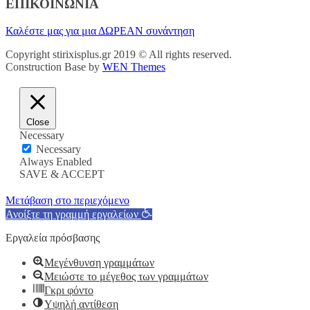
ΕΠΙΚΟΙΝΩΝΙΑ
Καλέστε μας για μια ΔΩΡΕΑΝ συνάντηση
Copyright stirixisplus.gr 2019 © All rights reserved.
Construction Base by
WEN Themes
Close
Necessary
Necessary
Always Enabled
SAVE & ACCEPT
Μετάβαση στο περιεχόμενο
Ανοίξτε τη γραμμή εργαλείων
Εργαλεία πρόσβασης
Μεγένθυνση γραμμάτων
Μειώστε το μέγεθος των γραμμάτων
Γκρι φόντο
Υψηλή αντίθεση