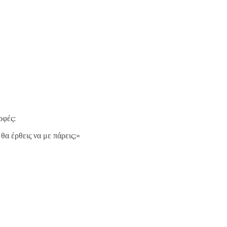
ρφές:
α έρθεις να με πάρεις;»