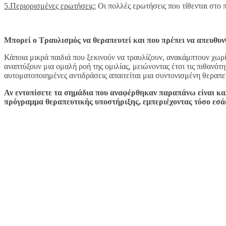
5.Περιορισμένες ερωτήσεις:
Οι πολλές ερωτήσεις που τίθενται στο π
Μπορεί ο Τραυλισμός να θεραπευτεί και που πρέπει να απευθυ
Κάποια μικρά παιδιά που ξεκινούν να τραυλίζουν, ανακάμπτουν χωρί
αναπτύξουν μια ομαλή ροή της ομιλίας, μειώνοντας έτσι τις πιθανότ
αυτοματοποιημένες αντιδράσεις απαιτείται μια συντονισμένη θεραπ
Αν εντοπίσετε τα σημάδια που αναφέρθηκαν παραπάνω είναι καλ
πρόγραμμα θεραπευτικής υποστήριξης, εμπεριέχοντας τόσο εσάς τ
Πλουμίδη Ευ
Λογοθεραπ