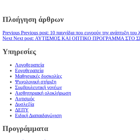
Πλοήγηση άρθρων
Previous
Previous post:
10 παιχνίδια που ευνοούν την ανάπτυξη του λ
Next
Next post:
ΑΥΤΙΣΜΟΣ ΚΑΙ ΟΠΤΙΚΟ ΠΡΟΓΡΑΜΜΑ ΣΤΟ Σ
Υπηρεσίες
Λογοθεραπεία
Εργοθεραπεία
Μαθησιακές δυσκολίες
Ψυχολογική στήριξη
Συμβουλευτική γονέων
Αισθητηριακή ολοκλήρωση
Αυτισμός
Δυσλεξία
ΔΕΠΥ
Ειδική Διαπαιδαγώγιση
Προγράμματα