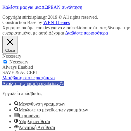
Καλέστε μας για μια ΔΩΡΕΑΝ συνάντηση
Copyright stirixisplus.gr 2019 © All rights reserved.
Construction Base by
WEN Themes
Χρησιμοποιούμε cookies για να διασφαλίσουμε ότι σας δίνουμε την 
ευχαριστημένοι με αυτό.
Δέχομαι
Διαβάστε περισσότερα
Close
Necessary
Necessary
Always Enabled
SAVE & ACCEPT
Μετάβαση στο περιεχόμενο
Ανοίξτε τη γραμμή εργαλείων
Εργαλεία πρόσβασης
Μεγένθυνση γραμμάτων
Μειώστε το μέγεθος των γραμμάτων
Γκρι φόντο
Υψηλή αντίθεση
Αρνητική Αντίθεση