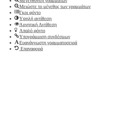
Μεγένθυνση γραμμάτων
Μειώστε το μέγεθος των γραμμάτων
Γκρι φόντο
Υψηλή αντίθεση
Αρνητική Αντίθεση
Απαλό φόντο
Υπογράμμιση συνδέσμων
Ευανάγνωστη γραμματοσειρά
Επαναφορά