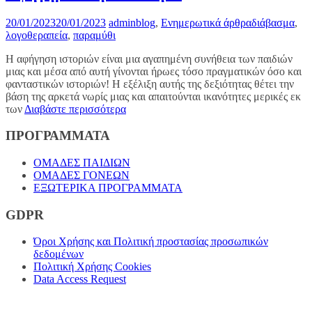
20/01/2023
20/01/2023
admin
blog
,
Ενημερωτικά άρθρα
διάβασμα
,
λογοθεραπεία
,
παραμύθι
Η αφήγηση ιστοριών είναι μια αγαπημένη συνήθεια των παιδιών
μιας και μέσα από αυτή γίνονται ήρωες τόσο πραγματικών όσο και
φανταστικών ιστοριών! Η εξέλιξη αυτής της δεξιότητας θέτει την
βάση της αρκετά νωρίς μιας και απαιτούνται ικανότητες μερικές εκ
των
Διαβάστε περισσότερα
ΠΡΟΓΡΑΜΜΑΤΑ
ΟΜΑΔΕΣ ΠΑΙΔΙΩΝ
ΟΜΑΔΕΣ ΓΟΝΕΩΝ
ΕΞΩΤΕΡΙΚΑ ΠΡΟΓΡΑΜΜΑΤΑ
GDPR
Όροι Χρήσης και Πολιτική προστασίας προσωπικών
δεδομένων
Πολιτική Χρήσης Cookies
Data Access Request